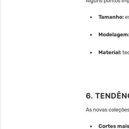
Alguns pontos im
Tamanho:
e
Modelagem
Material:
tec
6. TENDÊN
As novas coleçõe
Cortes mai