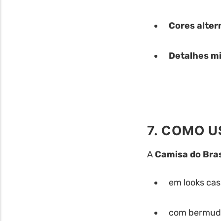
Cores alter
Detalhes m
7. COMO U
A
Camisa do Bras
em looks cas
com bermuda