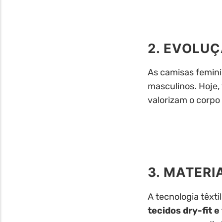
2. EVOLU
As camisas femin
masculinos. Hoje
valorizam o corpo
3. MATERI
A tecnologia têxt
tecidos dry-fit e