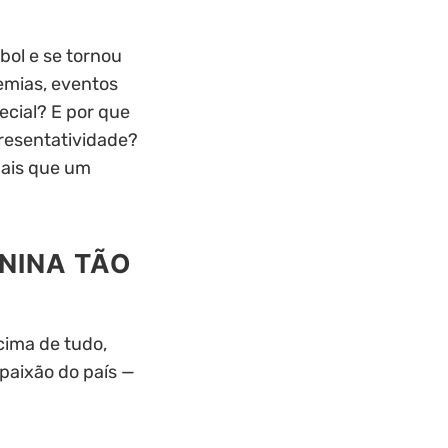
bol e se tornou
demias, eventos
ecial? E por que
presentatividade?
mais que um
ININA TÃO
acima de tudo,
paixão do país —