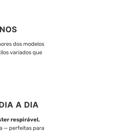
ANOS
nores dos modelos
tilos variados que
IA A DIA
ster respirável,
a — perfeitas para